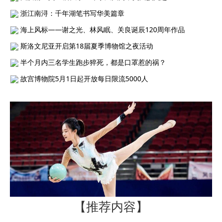
浙江南浔：千年湖笔书写华美篇章
海上风标——谢之光、林风眠、关良诞辰120周年作品
斯洛文尼亚开启第18届夏季博物馆之夜活动
半个月内三名学生跑步猝死，都是口罩惹的祸？
故宫博物院5月1日起开放每日限流5000人
【推荐内容】