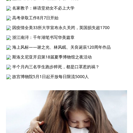
名家教子：林语堂劝女不必上大学
高考录取工作8月7日开始
因疫情全美33所大学宣布永久关闭，英国损失超1700
浙江南浔：千年湖笔书写华美篇章
海上风标——谢之光、林风眠、关良诞辰120周年作品
斯洛文尼亚开启第18届夏季博物馆之夜活动
半个月内三名学生跑步猝死，都是口罩惹的祸？
故宫博物院5月1日起开放每日限流5000人