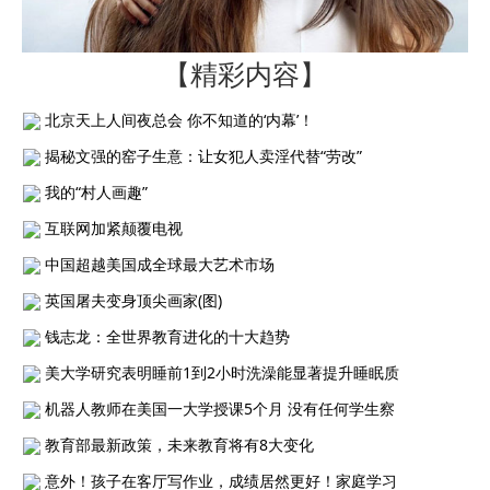
【精彩内容】
北京天上人间夜总会 你不知道的‘内幕’！
揭秘文强的窑子生意：让女犯人卖淫代替“劳改”
我的“村人画趣”
互联网加紧颠覆电视
中国超越美国成全球最大艺术市场
英国屠夫变身顶尖画家(图)
钱志龙：全世界教育进化的十大趋势
美大学研究表明睡前1到2小时洗澡能显著提升睡眠质
机器人教师在美国一大学授课5个月 没有任何学生察
教育部最新政策，未来教育将有8大变化
意外！孩子在客厅写作业，成绩居然更好！家庭学习