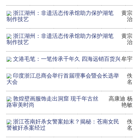
浙江湖州：非遗活态传承馆助力保护湖笔
黄宗
治
制作技艺
浙江湖州：非遗活态传承馆助力保护湖笔
黄宗
治
制作技艺
文港毛笔：一笔传承千年久 四海远销百货兴
牟宇
印度浙江总商会举行首届理事会暨会长选举
佚
名
大会
敦煌壁画服饰走出洞窟 现千年古丝
高康迪 杨
艳敏
路审美时尚
浙江苍南奸杀女警案始末？揭秘：苍南女民
佚
名
警被奸杀案经过