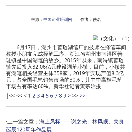
来源：
中国企业培训网
作者：佚名
6月17日，湖州市善琏湖笔厂的技师在择笔车间
教授小朋友完成择笔工序。浙江省湖州市南浔区善
琏镇是中国湖笔的故乡。2015年以来，南浔镇善琏
镇先后投入32.06亿元建设湖笔小镇，目前，小镇共
有湖笔相关经营主体358家，2019年实现产值8.3亿
元，占全国毛笔销售市场的30%，其中中高档毛笔
市场占有率达60%。新华社记者黄宗治摄
|<<
<<
<
1
2
3
4
5
6
7
8
9
>
>>
>>|
·上一篇文章：
海上风标——谢之光、林风眠、关良
诞辰120周年作品展