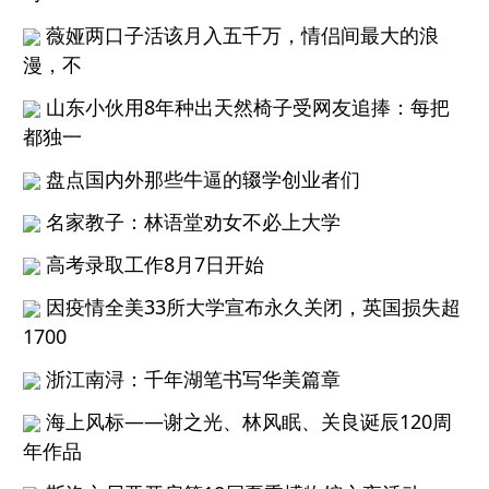
薇娅两口子活该月入五千万，情侣间最大的浪
漫，不
山东小伙用8年种出天然椅子受网友追捧：每把
都独一
盘点国内外那些牛逼的辍学创业者们
名家教子：林语堂劝女不必上大学
高考录取工作8月7日开始
因疫情全美33所大学宣布永久关闭，英国损失超
1700
浙江南浔：千年湖笔书写华美篇章
海上风标——谢之光、林风眠、关良诞辰120周
年作品