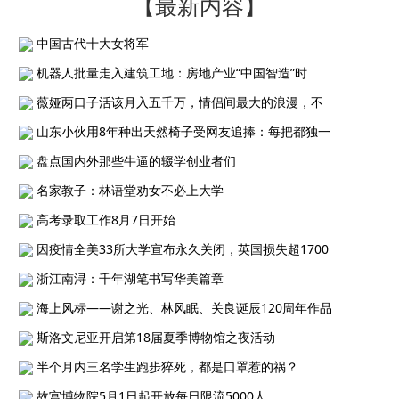
【最新内容】
中国古代十大女将军
机器人批量走入建筑工地：房地产业“中国智造”时
薇娅两口子活该月入五千万，情侣间最大的浪漫，不
山东小伙用8年种出天然椅子受网友追捧：每把都独一
盘点国内外那些牛逼的辍学创业者们
名家教子：林语堂劝女不必上大学
高考录取工作8月7日开始
因疫情全美33所大学宣布永久关闭，英国损失超1700
浙江南浔：千年湖笔书写华美篇章
海上风标——谢之光、林风眠、关良诞辰120周年作品
斯洛文尼亚开启第18届夏季博物馆之夜活动
半个月内三名学生跑步猝死，都是口罩惹的祸？
故宫博物院5月1日起开放每日限流5000人