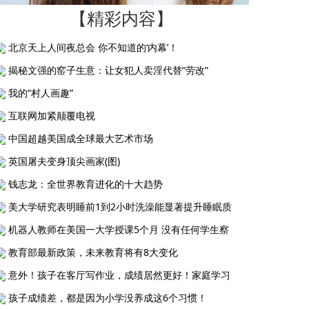
【精彩内容】
北京天上人间夜总会 你不知道的‘内幕’！
揭秘文强的窑子生意：让女犯人卖淫代替“劳改”
我的“村人画趣”
互联网加紧颠覆电视
中国超越美国成全球最大艺术市场
英国屠夫变身顶尖画家(图)
钱志龙：全世界教育进化的十大趋势
美大学研究表明睡前1到2小时洗澡能显著提升睡眠质
机器人教师在美国一大学授课5个月 没有任何学生察
教育部最新政策，未来教育将有8大变化
意外！孩子在客厅写作业，成绩居然更好！家庭学习
孩子成绩差，都是因为小学没养成这6个习惯！