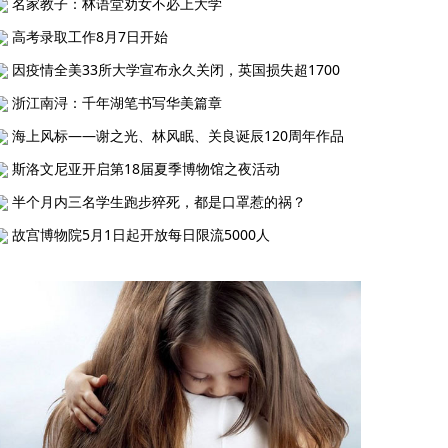
名家教子：林语堂劝女不必上大学
高考录取工作8月7日开始
因疫情全美33所大学宣布永久关闭，英国损失超1700
浙江南浔：千年湖笔书写华美篇章
海上风标——谢之光、林风眠、关良诞辰120周年作品
斯洛文尼亚开启第18届夏季博物馆之夜活动
半个月内三名学生跑步猝死，都是口罩惹的祸？
故宫博物院5月1日起开放每日限流5000人