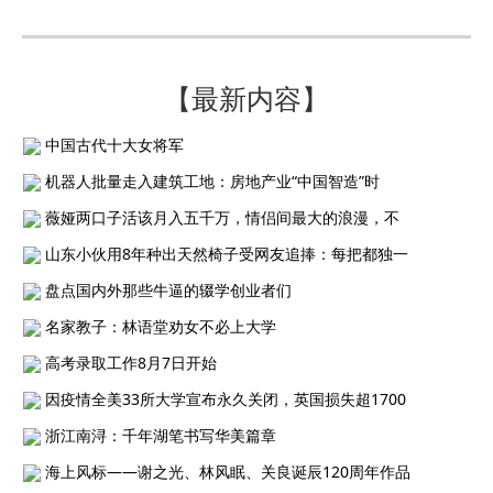
【最新内容】
中国古代十大女将军
机器人批量走入建筑工地：房地产业“中国智造”时
薇娅两口子活该月入五千万，情侣间最大的浪漫，不
山东小伙用8年种出天然椅子受网友追捧：每把都独一
盘点国内外那些牛逼的辍学创业者们
名家教子：林语堂劝女不必上大学
高考录取工作8月7日开始
因疫情全美33所大学宣布永久关闭，英国损失超1700
浙江南浔：千年湖笔书写华美篇章
海上风标——谢之光、林风眠、关良诞辰120周年作品