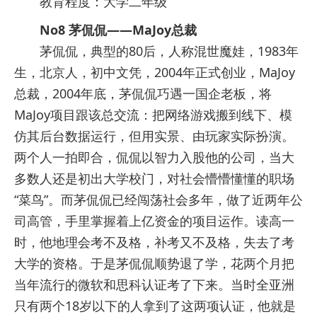
教育程度：大学二年级
No8 茅侃侃——MaJoy总裁
茅侃侃，典型的80后，人称混世魔娃，1983年
生，北京人，初中文凭，2004年正式创业，MaJoy
总裁，2004年底，茅侃侃巧遇一国企老板，将
MaJoy项目跟该总交流：把网络游戏搬到线下、模
仿其后台数据运行，但用实景、由玩家实际扮演。
两个人一拍即合，侃侃以智力入股他的公司，当大
多数人还是初出大学校门，对社会懵懵懂懂的职场
“菜鸟”。而茅侃侃已经闯荡社会多年，做了近两年公
司高管，手里掌握着上亿资金的项目运作。读高一
时，他地理会考不及格，补考又不及格，失去了考
大学的资格。于是茅侃侃顺势退了学，花两个月把
当年流行的微软和思科认证考了下来。当时全亚洲
只有两个18岁以下的人拿到了这两项认证，他就是