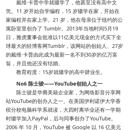
戴维·卡普中学就辍学了，他甚至没有高中文
凭。11 岁开始自学编程，15 岁辍学在家，开始在
家编程并在家上学。21 岁，他在母亲位于纽约的公
寓卧室里创办了 Tumblr。2013年当地时间5月19
日，雅虎董事会批准以11亿美元现金的方式买下全
球最大的轻博客网Tumblr，该网站的创始人、27岁
的戴维·卡普由此成为最新一名不到30岁的亿万富
翁，并且他还没有结婚。
教育程度：15岁就辍学的高中肄业生。
No6 陈士骏——YouTube创始人之一
陈士骏是华裔美籍企业家，为网络影音分享网
站YouTube的创办人之一。在美国伊利诺伊大学香
槟分校电脑科学系就读，大四时离毕业还有一学期
时辍学加入PayPal，后与同事创办了YouTube。
2006 年 10 月，YouTube 被 Google 以 16 亿美元