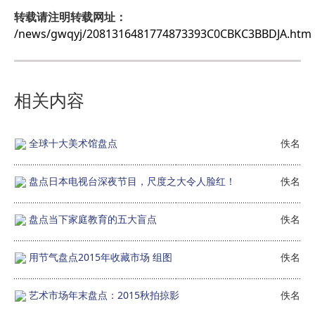
转载请注明转载网址：
/news/gwqyj/2081316481774873393C0CBKC3BBDJA.htm
相关内容
全球十大美术馆盘点
佚名
盘点日本电视台深夜节目，尺度之大令人脸红！
佚名
盘点当下家庭教育的五大盲点
佚名
用节气盘点2015年收藏市场 组图
佚名
艺术市场年末盘点：2015秋拍掠影
佚名