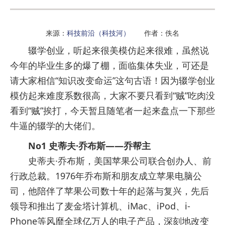
来源：
科技前沿（科技河）
作者：佚名
辍学创业，听起来很美模仿起来很难，虽然说
今年的毕业生多的爆了棚，面临集体失业，可还是
请大家相信“知识改变命运”这句古语！因为辍学创业
模仿起来难度系数很高，大家不要只看到“贼”吃肉没
看到“贼”挨打，今天暂且随笔者一起来盘点一下那些
牛逼的辍学的大佬们。
No1 史蒂夫·乔布斯——乔帮主
史蒂夫·乔布斯，美国苹果公司联合创办人、前
行政总裁。1976年乔布斯和朋友成立苹果电脑公
司，他陪伴了苹果公司数十年的起落与复兴，先后
领导和推出了麦金塔计算机、iMac、iPod、i-
Phone等风靡全球亿万人的电子产品，深刻地改变