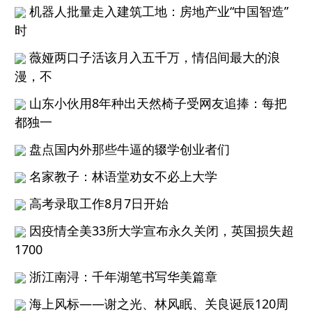
机器人批量走入建筑工地：房地产业“中国智造”
时
薇娅两口子活该月入五千万，情侣间最大的浪
漫，不
山东小伙用8年种出天然椅子受网友追捧：每把
都独一
盘点国内外那些牛逼的辍学创业者们
名家教子：林语堂劝女不必上大学
高考录取工作8月7日开始
因疫情全美33所大学宣布永久关闭，英国损失超
1700
浙江南浔：千年湖笔书写华美篇章
海上风标——谢之光、林风眠、关良诞辰120周