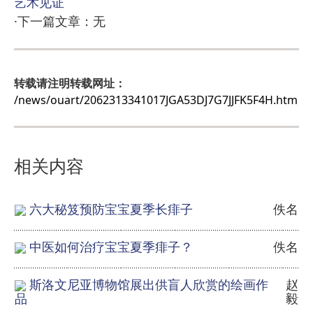
艺术见证
·下一篇文章：无
转载请注明转载网址：
/news/ouart/2062313341017JGA53DJ7G7JJFK5F4H.htm
相关内容
六大秘笈预防宝宝夏季长痱子
佚名
中医如何治疗宝宝夏季痱子？
佚名
斯洛文尼亚博物馆展出供盲人欣赏的绘画作
赵
毅
品