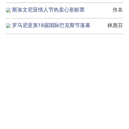
斯洛文尼亚情人节热卖心形邮票
佚名
罗马尼亚第18届国际巴克斯节落幕
林惠芬