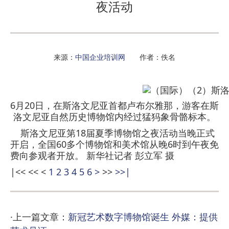
夜活动
来源：
中国企业培训网
作者：佚名
6月20日，在斯洛文尼亚首都卢布尔雅那，游客在斯
洛文尼亚自然历史博物馆内经过猛犸象骨骼标本。
斯洛文尼亚第18届夏季博物馆之夜活动当晚正式
开启，全国60多个博物馆和美术馆从晚6时到午夜免
费向参观者开放。 新华社记者 彭立军 摄
|<<
<<
<
1
2
3
4
5
6
>
>>
>>|
·上一篇文章：
新冠艺术数字博物馆诞生 外媒：提供