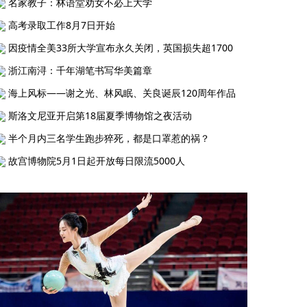
名家教子：林语堂劝女不必上大学
高考录取工作8月7日开始
因疫情全美33所大学宣布永久关闭，英国损失超1700
浙江南浔：千年湖笔书写华美篇章
海上风标——谢之光、林风眠、关良诞辰120周年作品
斯洛文尼亚开启第18届夏季博物馆之夜活动
半个月内三名学生跑步猝死，都是口罩惹的祸？
故宫博物院5月1日起开放每日限流5000人