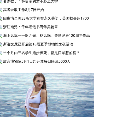
名家教子：林语堂劝女不必上大学
高考录取工作8月7日开始
因疫情全美33所大学宣布永久关闭，英国损失超1700
浙江南浔：千年湖笔书写华美篇章
海上风标——谢之光、林风眠、关良诞辰120周年作品
斯洛文尼亚开启第18届夏季博物馆之夜活动
半个月内三名学生跑步猝死，都是口罩惹的祸？
故宫博物院5月1日起开放每日限流5000人