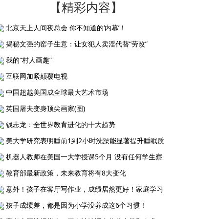
【精彩内容】
北京天上人间夜总会 你不知道的‘内幕’！
揭秘文强的窑子生意：让女犯人卖淫代替“劳改”
我的“村人画趣”
互联网加紧颠覆电视
中国超越美国成全球最大艺术市场
英国屠夫变身顶尖画家(图)
钱志龙：全世界教育进化的十大趋势
美大学研究表明睡前1到2小时洗澡能显著提升睡眠质
机器人教师在美国一大学授课5个月 没有任何学生察
教育部最新政策，未来教育将有8大变化
意外！孩子在客厅写作业，成绩居然更好！家庭学习
孩子成绩差，都是因为小学没养成这6个习惯！