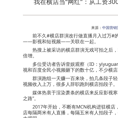
我在横店当“网红”：从工资3
来源：
中国营销
前不久#横店群演改行做直播月入过万#的
——影视和短视频——关联在一起。
热搜上被采访的横店群演无戏可拍之后，靠
倍增。
多位受访者告诉壹娱观察（ID：yiyugu
视和百度全民小视频砸下的数十亿，不少横店
群演跑组一天赚一百来块，拍几条段子轻松
视频收入上万，很多人辞职跑到横店拍段子。
媒体热衷于渲染萧条的横店来反应影视寒冬
之路”。
2017年开始，不断有MCN机构进驻横店
店每隔两米有人直播，每隔五米有人拍段子，