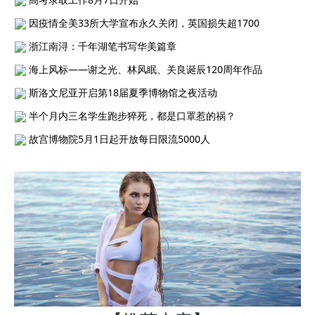
因疫情全美33所大学宣布永久关闭，英国损失超1700
浙江南浔：千年湖笔书写华美篇章
海上风标——谢之光、林风眠、关良诞辰120周年作品
斯洛文尼亚开启第18届夏季博物馆之夜活动
半个月内三名学生跑步猝死，都是口罩惹的祸？
故宫博物院5月1日起开放每日限流5000人