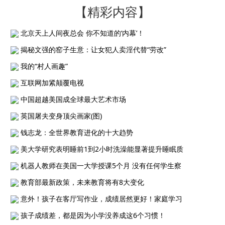
【精彩内容】
北京天上人间夜总会 你不知道的‘内幕’！
揭秘文强的窑子生意：让女犯人卖淫代替“劳改”
我的“村人画趣”
互联网加紧颠覆电视
中国超越美国成全球最大艺术市场
英国屠夫变身顶尖画家(图)
钱志龙：全世界教育进化的十大趋势
美大学研究表明睡前1到2小时洗澡能显著提升睡眠质
机器人教师在美国一大学授课5个月 没有任何学生察
教育部最新政策，未来教育将有8大变化
意外！孩子在客厅写作业，成绩居然更好！家庭学习
孩子成绩差，都是因为小学没养成这6个习惯！