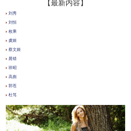
【最新内容】
刘秀
刘恒
枚乘
虞姬
蔡文姬
晁错
班昭
高彪
郭苍
杜笃