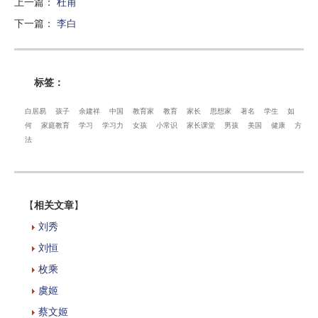
上一篇
：
杜甫
下一篇
：
李白
标签：
白居易
孩子
余建祥
中国
教育家
教育
家长
思想家
著名
学生
如
何
家庭教育
学习
学习力
女孩
小常识
家长课堂
男孩
美国
健康
方
法
【
相关文章
】
刘秀
刘恒
枚乘
虞姬
蔡文姬