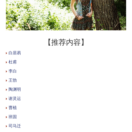
【推荐内容】
白居易
杜甫
李白
王勃
陶渊明
谢灵运
曹植
班固
司马迁