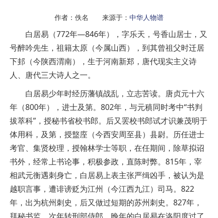
作者：佚名 来源于：
中华人物谱
白居易（772年—846年），字乐天，号香山居士，又
号醉吟先生，祖籍太原（今属山西），到其曾祖父时迁居
下邽（今陕西渭南），生于河南新郑，唐代现实主义诗
人、唐代三大诗人之一。
白居易少年时经历藩镇战乱，立志苦读。唐贞元十六
年（800年），进士及第。802年，与元稹同时考中“书判
拔萃科”，授秘书省校书郎。后又罢校书郎试才识兼茂明于
体用科，及第，授盩庢（今西安周至县）县尉。历任进士
考官、集贤校理，授翰林学士等职，在任期间，除草拟诏
书外，经常上书论事，积极参政，直陈时弊。815年，宰
相武元衡遇刺身亡，白居易上表主张严缉凶手，被认为是
越职言事，遭诽谤贬为江州（今江西九江）司马。822
年，出为杭州刺史，后又做过短期的苏州刺史。827年，
拜秘书监，次年转刑部侍郎。晚年的白居易在洛阳度过了