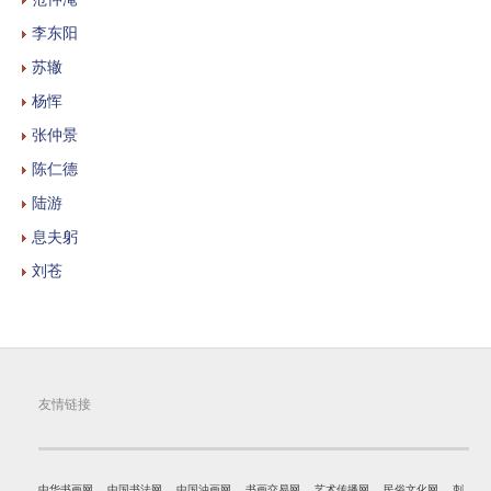
李东阳
苏辙
杨恽
张仲景
陈仁德
陆游
息夫躬
刘苍
友情链接
中华书画网
中国书法网
中国油画网
书画交易网
艺术传播网
民俗文化网
刺