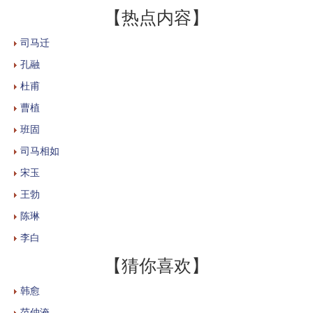
【热点内容】
司马迁
孔融
杜甫
曹植
班固
司马相如
宋玉
王勃
陈琳
李白
【猜你喜欢】
韩愈
范仲淹