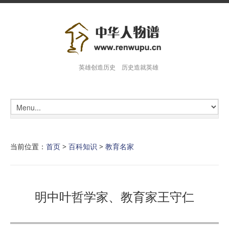
英雄创造历史 历史造就英雄
当前位置：
首页
>
百科知识
>
教育名家
明中叶哲学家、教育家王守仁