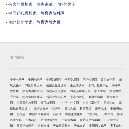
伟大的思想家、儒家宗师、“亚圣”孟子
中国近代思想家、教育家陈独秀
南北朝文学家、教育家颜之推
友情链接
中华书画网
中国书法网
中国油画网
书画交易网
艺术传播网
民俗文化网
刺
绣文化网
VI设计知识网
校园文化建设网
企业培训网
学习力教育中心
中小学
教育网
学习力训练中心
旅游风景名胜网
城市品牌建设网
家长学院
学习力教
育智库
学习型城市建设
域名投资知识网
意志力教育
健康生活网
营销策划
网
世界民间故事网
童话故事网
中小学生作文网
余建祥工作室
思维训练
家
庭教育顶层设计
爱情文化网
玩中学
笑话大王
科技前沿
趣味地理
中国书画
网
思维谷
中国民间故事网
高考季
中国茶文化网
作文评论
天赋车站
西湖
风景文化
艺术起点
艺术收藏投资
中华武术网
收藏证书查询网
广告设计知
识
教育趋势研究
八卦晚报
天赋教育研究
天赋邂逅
中国酒文化网
宝宝成长