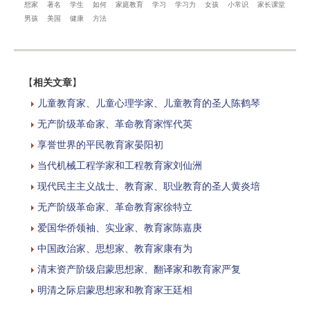
想家
著名
学生
如何
家庭教育
学习
学习力
女孩
小常识
家长课堂
男孩
美国
健康
方法
【
相关文章
】
儿童教育家、儿童心理学家、儿童教育的圣人陈鹤琴
无产阶级革命家、革命教育家恽代英
享誉世界的平民教育家晏阳初
当代机械工程学家和工程教育家刘仙洲
现代民主主义战士、教育家、职业教育的圣人黄炎培
无产阶级革命家、革命教育家徐特立
爱国华侨领袖、实业家、教育家陈嘉庚
中国政治家、思想家、教育家康有为
清末资产阶级启蒙思想家、翻译家和教育家严复
明清之际启蒙思想家和教育家王廷相