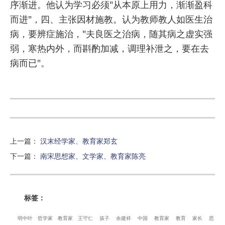
序渐进。他认为学习必须"从本原上用力，渐渐盈科
而进"，四、主张因材施教。认为教师教人如医生治
病，要辨症施治，"夫良医之治病，随其病之虚实强
弱，寒热内外，而斟酌加减，调理补泄之，要在去
病而已"。
上一篇
：
汉末经学家、教育家郑玄
下一篇
：
南宋思想家、文学家、教育家陈亮
标签：
明中叶
哲学家
教育家
王守仁
孩子
余建祥
中国
教育家
教育
家长
思