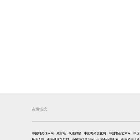
友情链接
中国时尚休闲网
致富经
风雅鹤壁
中国时尚文化网
中国书画艺术网
中国
教育学院
中国健康生活网
中国营销策划网
中国企业培训网
中国校园文化